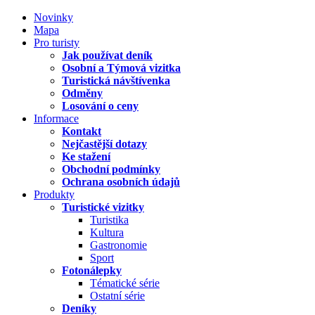
Novinky
Mapa
Pro turisty
Jak používat deník
Osobní a Týmová vizitka
Turistická návštívenka
Odměny
Losování o ceny
Informace
Kontakt
Nejčastější dotazy
Ke stažení
Obchodní podmínky
Ochrana osobních údajů
Produkty
Turistické vizitky
Turistika
Kultura
Gastronomie
Sport
Fotonálepky
Tématické série
Ostatní série
Deníky