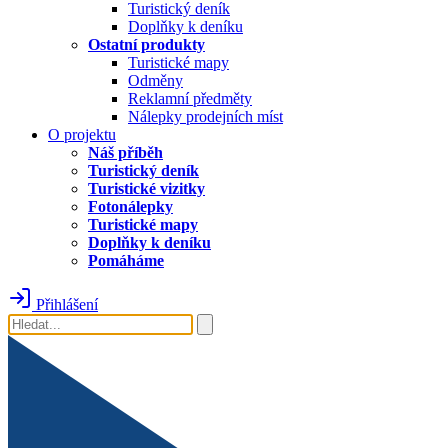
Turistický deník
Doplňky k deníku
Ostatní produkty
Turistické mapy
Odměny
Reklamní předměty
Nálepky prodejních míst
O projektu
Náš příběh
Turistický deník
Turistické vizitky
Fotonálepky
Turistické mapy
Doplňky k deníku
Pomáháme
Přihlášení