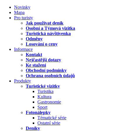
Novinky
Mapa
Pro turisty
Jak používat deník
Osobní a Týmová vizitka
Turistická návštívenka
Odměny
Losování o ceny
Informace
Kontakt
Nejčastější dotazy
Ke stažení
Obchodní podmínky
Ochrana osobních údajů
Produkty
Turistické vizitky
Turistika
Kultura
Gastronomie
Sport
Fotonálepky
Tématické série
Ostatní série
Deníky