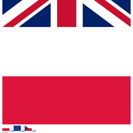
pln
eur
czk