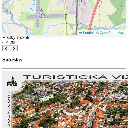
Leaflet
|
©
OpenStreetMap
Vizitky v okolí
CZ-299
❮
❯
Soběslav