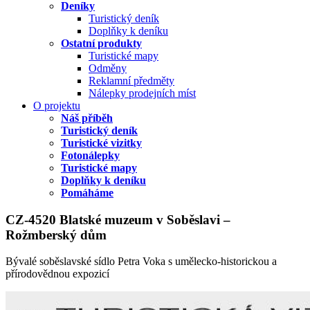
Deníky
Turistický deník
Doplňky k deníku
Ostatní produkty
Turistické mapy
Odměny
Reklamní předměty
Nálepky prodejních míst
O projektu
Náš příběh
Turistický deník
Turistické vizitky
Fotonálepky
Turistické mapy
Doplňky k deníku
Pomáháme
CZ-4520 Blatské muzeum v Soběslavi –
Rožmberský dům
Bývalé soběslavské sídlo Petra Voka s umělecko-historickou a
přírodovědnou expozicí