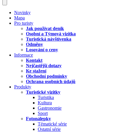
Novinky
Mapa
Pro turisty
Jak používat deník
Osobní a Týmová vizitka
Turistická návštívenka
Odměny
Losování o ceny
Informace
Kontakt
Nejčastější dotazy
Ke stažení
Obchodní podmínky
Ochrana osobních údajů
Produkty
Turistické vizitky
Turistika
Kultura
Gastronomie
Sport
Fotonálepky
Tématické série
Ostatní série