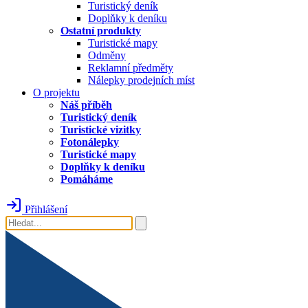
Turistický deník
Doplňky k deníku
Ostatní produkty
Turistické mapy
Odměny
Reklamní předměty
Nálepky prodejních míst
O projektu
Náš příběh
Turistický deník
Turistické vizitky
Fotonálepky
Turistické mapy
Doplňky k deníku
Pomáháme
Přihlášení