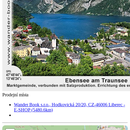
Prodejní místa
Wander Book s.r.o., Hodkovická 20/20, CZ-46006 Liberec -
E-SHOP (5480.6km)