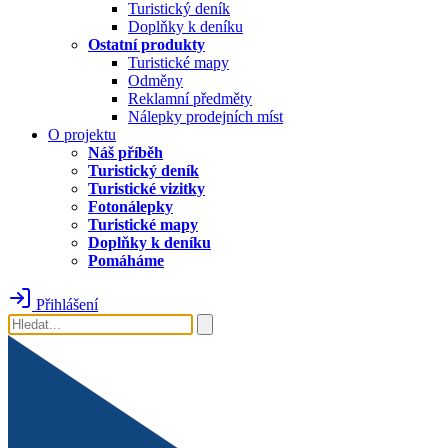
Turistický deník
Doplňky k deníku
Ostatní produkty
Turistické mapy
Odměny
Reklamní předměty
Nálepky prodejních míst
O projektu
Náš příběh
Turistický deník
Turistické vizitky
Fotonálepky
Turistické mapy
Doplňky k deníku
Pomáháme
Přihlášení