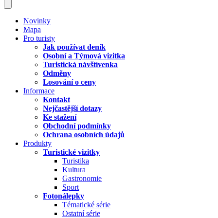
Novinky
Mapa
Pro turisty
Jak používat deník
Osobní a Týmová vizitka
Turistická návštívenka
Odměny
Losování o ceny
Informace
Kontakt
Nejčastější dotazy
Ke stažení
Obchodní podmínky
Ochrana osobních údajů
Produkty
Turistické vizitky
Turistika
Kultura
Gastronomie
Sport
Fotonálepky
Tématické série
Ostatní série