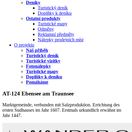
Deníky
Turistický deník
Doplňky k deníku
Ostatní produkty
Turistické mapy
Odměny
Reklamní předměty
Nálepky prodejních míst
O projektu
Náš příběh
Turistický deník
Turistické vizitky
Fotonálepky
Turistické mapy
Doplňky k deníku
Pomáháme
AT-124 Ebensee am Traunsee
Marktgemeinde, verbunden mit Salzproduktion. Errichtung des
ersten Sudhauses im Jahr 1607. Erstmals urkundlich erwähnt im
Jahr 1447.