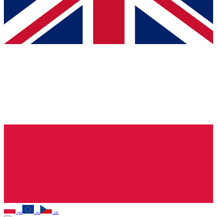
pln
eur
czk