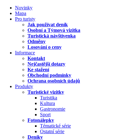
Novinky
Mapa
Pro turisty
Jak používat deník
Osobní a Týmová vizitka
Turistická návštívenka
Odměny
Losování o ceny
Informace
Kontakt
Nejčastější dotazy
Ke stažení
Obchodní podmínky
Ochrana osobních údajů
Produkty
Turistické vizitky
Turistika
Kultura
Gastronomie
Sport
Fotonálepky
Tématické série
Ostatní série
Deníky