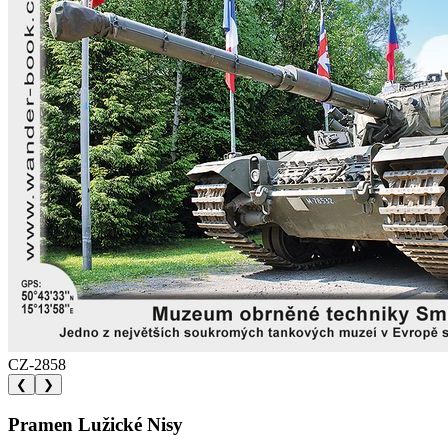
CZ-2858
❮
❯
Pramen Lužické Nisy