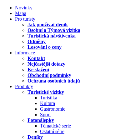
Novinky
Mapa
Pro turisty
Jak používat deník
Osobní a Týmová vizitka
Turistická návštívenka
Odměny
Losování o ceny
Informace
Kontakt
Nejčastější dotazy
Ke stažení
Obchodní podmínky
Ochrana osobních údajů
Produkty
Turistické vizitky
Turistika
Kultura
Gastronomie
Sport
Fotonálepky
Tématické série
Ostatní série
Deníky