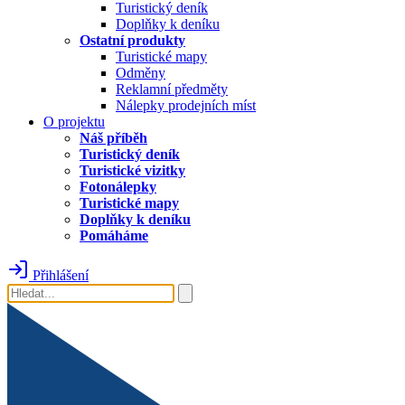
Turistický deník
Doplňky k deníku
Ostatní produkty
Turistické mapy
Odměny
Reklamní předměty
Nálepky prodejních míst
O projektu
Náš příběh
Turistický deník
Turistické vizitky
Fotonálepky
Turistické mapy
Doplňky k deníku
Pomáháme
Přihlášení