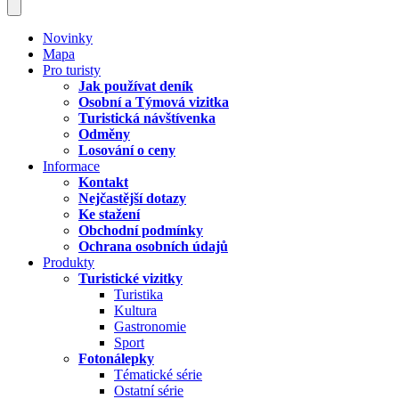
Novinky
Mapa
Pro turisty
Jak používat deník
Osobní a Týmová vizitka
Turistická návštívenka
Odměny
Losování o ceny
Informace
Kontakt
Nejčastější dotazy
Ke stažení
Obchodní podmínky
Ochrana osobních údajů
Produkty
Turistické vizitky
Turistika
Kultura
Gastronomie
Sport
Fotonálepky
Tématické série
Ostatní série