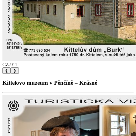
CZ-911
❮
❯
Kittelovo muzeum v Pěnčíně – Krásné