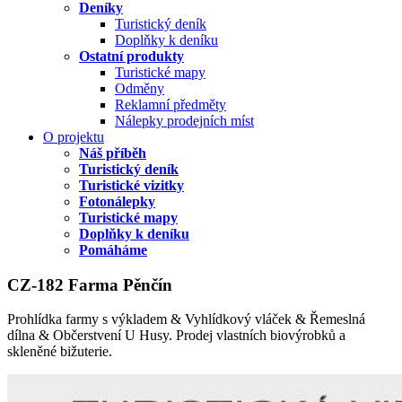
Deníky
Turistický deník
Doplňky k deníku
Ostatní produkty
Turistické mapy
Odměny
Reklamní předměty
Nálepky prodejních míst
O projektu
Náš příběh
Turistický deník
Turistické vizitky
Fotonálepky
Turistické mapy
Doplňky k deníku
Pomáháme
CZ-182 Farma Pěnčín
Prohlídka farmy s výkladem & Vyhlídkový vláček & Řemeslná
dílna & Občerstvení U Husy. Prodej vlastních biovýrobků a
skleněné bižuterie.