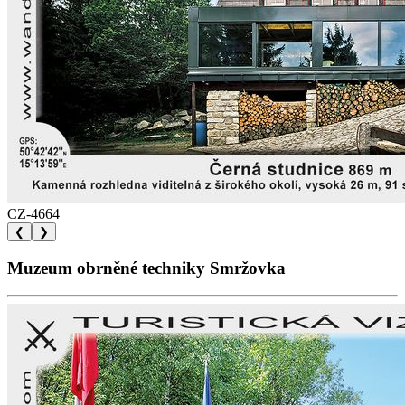
CZ-4664
❮
❯
Muzeum obrněné techniky Smržovka