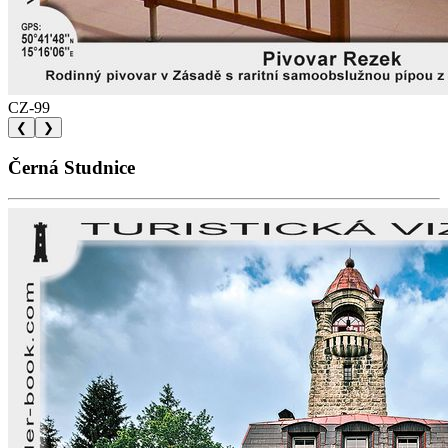
CZ-99
❮
❯
Černá Studnice