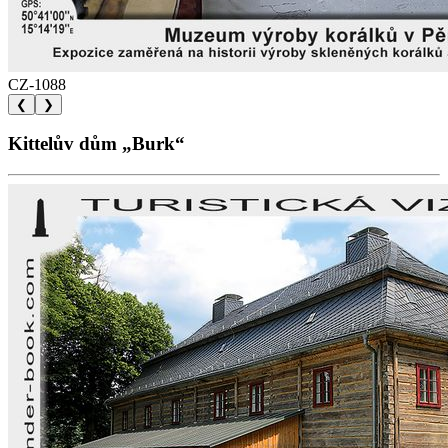
CZ-1088
❮
❯
Kittelův dům „Burk“