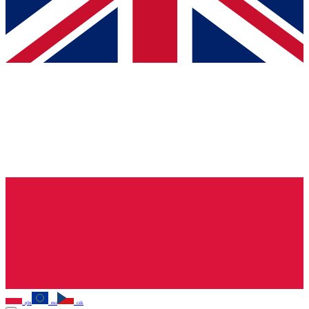
pln
eur
czk