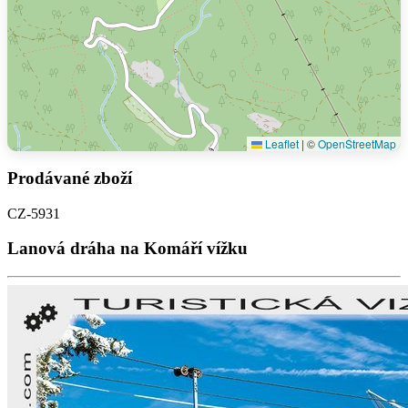
Leaflet
|
©
OpenStreetMap
Prodávané zboží
CZ-5931
Lanová dráha na Komáří vížku