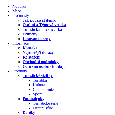
Novinky
Mapa
Pro turisty
Jak používat deník
Osobní a Týmová vizitka
Turistická návštívenka
Odměny
Losování o ceny
Informace
Kontakt
Nejčastější dotazy
Ke stažení
Obchodní podmínky
Ochrana osobních údajů
Produkty
Turistické vizitky
Turistika
Kultura
Gastronomie
Sport
Fotonálepky
Tématické série
Ostatní série
Deníky