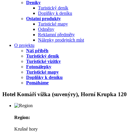
Deníky
Turistický deník
Doplňky k deníku
Ostatní produkty
Turistické mapy
Odměny
Reklamní předměty
Nálepky prodejních míst
O projektu
Náš příběh
Turistický deník
Turistické vizitky
Fotonálepky
Turistické mapy
Doplňky k deníku
Pomáháme
Hotel Komáří vížka (suvenýry), Horní Krupka 120
Region:
Krušné hory