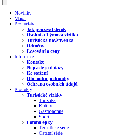
Novinky
Mapa
Pro turisty
Jak používat deník
Osobní a Týmová vizitka
Turistická návštívenka
Odměny
Losování o ceny
Informace
Kontakt
Nejčastější dotazy
Ke stažení
Obchodní podmínky
Ochrana osobních údajů
Produkty
Turistické vizitky
Turistika
Kultura
Gastronomie
Sport
Fotonálepky
Tématické série
Ostatní série