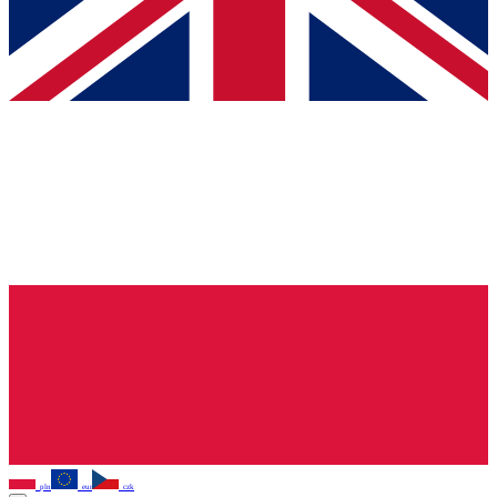
pln
eur
czk