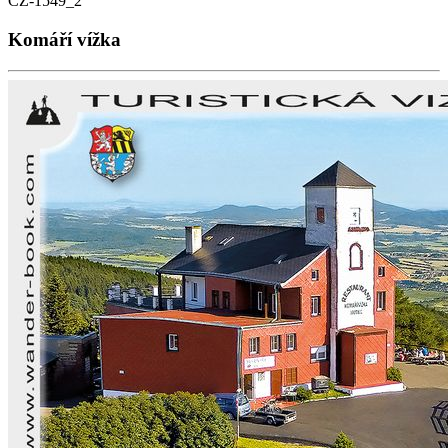
CZ-1549_2
Komáří vížka