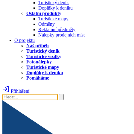
Turistický deník
Doplňky k deníku
Ostatní produkty
Turistické mapy
Odměny
Reklamní předměty
Nálepky prodejních míst
O projektu
Náš příběh
Turistický deník
Turistické vizitky
Fotonálepky
Turistické mapy
Doplňky k deníku
Pomáháme
Přihlášení