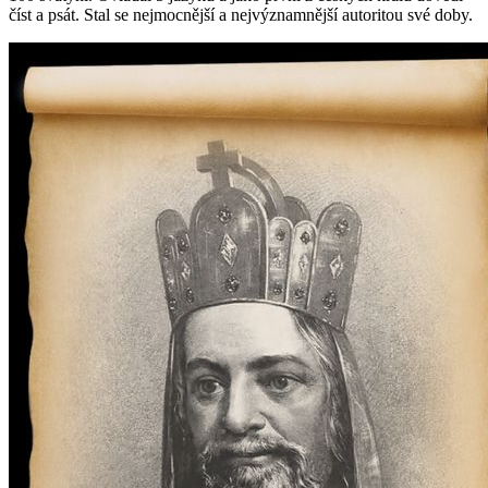
číst a psát. Stal se nejmocnější a nejvýznamnější autoritou své doby.