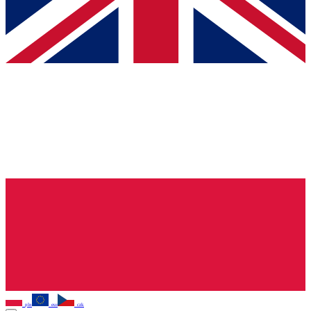
pln
eur
czk