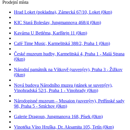
Prodejní místa
Hrad Loket (pokladna), Zámecká 67/10, Loket (0km)
KIC Stará Boleslav, Jungmannova 468/4 (0km)
Kavárna U Betléma, Karlštejn 11 (0km)
Café Time Music, Karmelitská 388/2, Praha 1 (0km)
České muzeum hudby, Karmelitská 4, Praha 1 - Malá Strana
(0km)
Národní památník na Vítkově (suvenýry), Praha 3 - Žižkov
(0km)
Nová budova Národního muzea (stánek se suvenýry),
Vinohradská 52/1, Praha 1 - Vinohrady (0km)
Národopisné muzeum – Musaion (suvenýry), Petřínské sady
98, Praha 5 - Smíchov (0km)
Galerie Dragoun, Jungmanova 168, Písek (0km)
Vinotéka Víno Hruška, Dr. Aksamita 105, Tetín (0km)