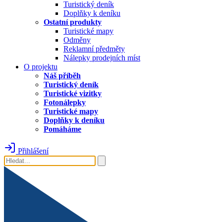
Turistický deník
Doplňky k deníku
Ostatní produkty
Turistické mapy
Odměny
Reklamní předměty
Nálepky prodejních míst
O projektu
Náš příběh
Turistický deník
Turistické vizitky
Fotonálepky
Turistické mapy
Doplňky k deníku
Pomáháme
Přihlášení