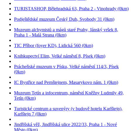
TURISTASHOP, Bělehradská 63, Praha 2 - Vinohrady (0km)
Podještědské muzeum Český Dub, Svobody 31 (0km)
Muzeum alchymistů a mágů staré Prahy, Jánský vršek 8,
Praha 1 - Malá Strana (0km)
TIC Příbor (foyer KD), Lidická 560 (0km)
Knihkupectví Elim, Velké náměstí 8, Písek (0km)
Prácheňské muzeum v Písku, Velké náměstí 114/3, Písek
(0km)
IC Bystřice nad Pernštejnem, Masarykovo nám. 1 (0km)
Muzeum Tetín a infocentrum, náměstí Kněžny Ludmily 49,
Tetín (0km)
Turistické centrum a suvenýry (v budově hotelu Karlštejn),
Karlštejn 7 (0km)
Jindřišská věž, Jindřišská ulice 2022/33, Praha 1 - Nové
Město (0km)