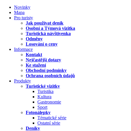
Novinky
Mapa
Pro turisty
Jak používat deník
Osobní a Týmová vizitka
Turistická návštívenka
Odměny
Losování o ceny
Informace
Kontakt
Nejčastější dotazy
Ke stažení
Obchodní podmínky
Ochrana osobních údajů
Produkty
Turistické vizitky
Turistika
Kultura
Gastronomie
Sport
Fotonálepky
Tématické série
Ostatní série
Deníky