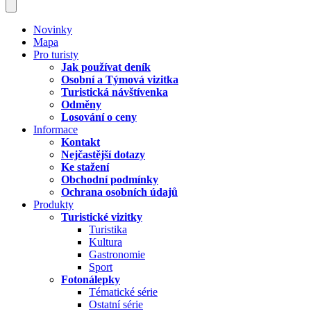
Novinky
Mapa
Pro turisty
Jak používat deník
Osobní a Týmová vizitka
Turistická návštívenka
Odměny
Losování o ceny
Informace
Kontakt
Nejčastější dotazy
Ke stažení
Obchodní podmínky
Ochrana osobních údajů
Produkty
Turistické vizitky
Turistika
Kultura
Gastronomie
Sport
Fotonálepky
Tématické série
Ostatní série