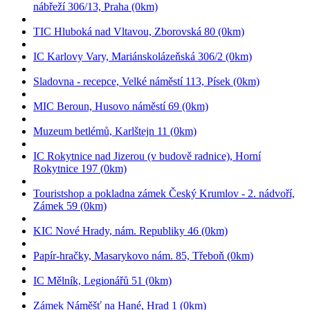
nábřeží 306/13, Praha (0km)
TIC Hluboká nad Vltavou, Zborovská 80 (0km)
IC Karlovy Vary, Mariánskolázeňská 306/2 (0km)
Sladovna - recepce, Velké náměstí 113, Písek (0km)
MIC Beroun, Husovo náměstí 69 (0km)
Muzeum betlémů, Karlštejn 11 (0km)
IC Rokytnice nad Jizerou (v budově radnice), Horní
Rokytnice 197 (0km)
Touristshop a pokladna zámek Český Krumlov - 2. nádvoří,
Zámek 59 (0km)
KIC Nové Hrady, nám. Republiky 46 (0km)
Papír-hračky, Masarykovo nám. 85, Třeboň (0km)
IC Mělník, Legionářů 51 (0km)
Zámek Náměšť na Hané, Hrad 1 (0km)