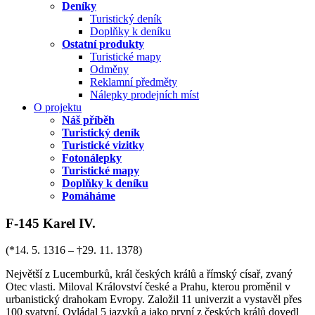
Deníky
Turistický deník
Doplňky k deníku
Ostatní produkty
Turistické mapy
Odměny
Reklamní předměty
Nálepky prodejních míst
O projektu
Náš příběh
Turistický deník
Turistické vizitky
Fotonálepky
Turistické mapy
Doplňky k deníku
Pomáháme
F-145 Karel IV.
(*14. 5. 1316 – †29. 11. 1378)
Největší z Lucemburků, král českých králů a římský císař, zvaný
Otec vlasti. Miloval Království české a Prahu, kterou proměnil v
urbanistický drahokam Evropy. Založil 11 univerzit a vystavěl přes
100 svatyní. Ovládal 5 jazyků a jako první z českých králů dovedl