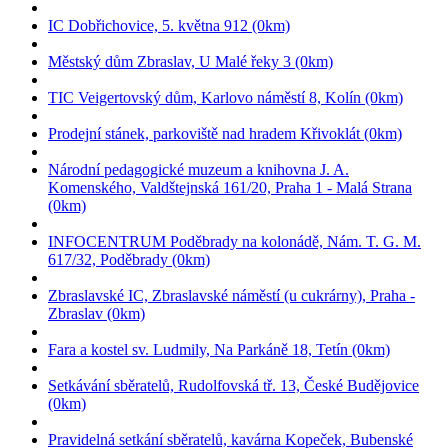
IC Dobřichovice, 5. května 912 (0km)
Městský dům Zbraslav, U Malé řeky 3 (0km)
TIC Veigertovský dům, Karlovo náměstí 8, Kolín (0km)
Prodejní stánek, parkoviště nad hradem Křivoklát (0km)
Národní pedagogické muzeum a knihovna J. A.
Komenského, Valdštejnská 161/20, Praha 1 - Malá Strana
(0km)
INFOCENTRUM Poděbrady na kolonádě, Nám. T. G. M.
617/32, Poděbrady (0km)
Zbraslavské IC, Zbraslavské náměstí (u cukrárny), Praha -
Zbraslav (0km)
Fara a kostel sv. Ludmily, Na Parkáně 18, Tetín (0km)
Setkávání sběratelů, Rudolfovská tř. 13, České Budějovice
(0km)
Pravidelná setkání sběratelů, kavárna Kopeček, Bubenské