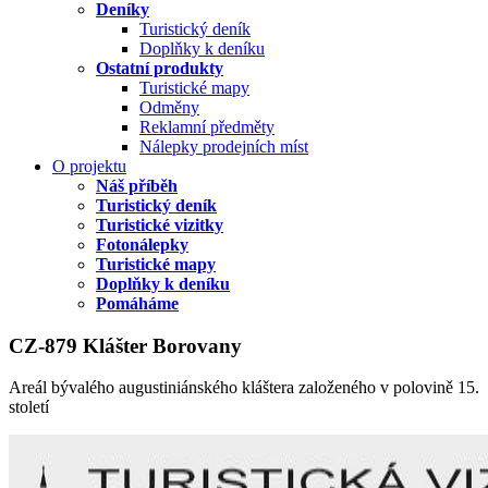
Deníky
Turistický deník
Doplňky k deníku
Ostatní produkty
Turistické mapy
Odměny
Reklamní předměty
Nálepky prodejních míst
O projektu
Náš příběh
Turistický deník
Turistické vizitky
Fotonálepky
Turistické mapy
Doplňky k deníku
Pomáháme
CZ-879 Klášter Borovany
Areál bývalého augustiniánského kláštera založeného v polovině 15.
století