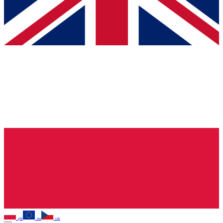
pln
eur
czk