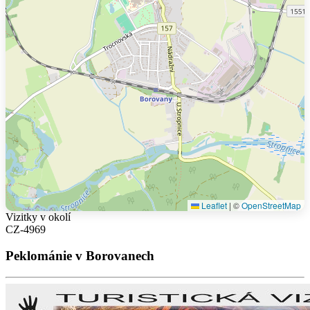
Leaflet
|
©
OpenStreetMap
Vizitky v okolí
CZ-4969
Peklománie v Borovanech