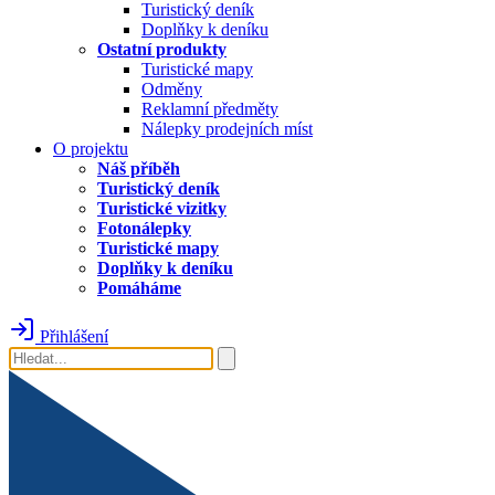
Turistický deník
Doplňky k deníku
Ostatní produkty
Turistické mapy
Odměny
Reklamní předměty
Nálepky prodejních míst
O projektu
Náš příběh
Turistický deník
Turistické vizitky
Fotonálepky
Turistické mapy
Doplňky k deníku
Pomáháme
Přihlášení