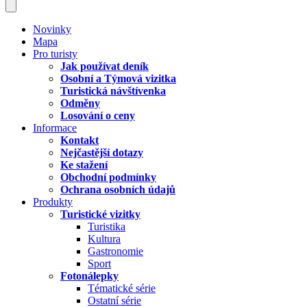
Novinky
Mapa
Pro turisty
Jak používat deník
Osobní a Týmová vizitka
Turistická návštívenka
Odměny
Losování o ceny
Informace
Kontakt
Nejčastější dotazy
Ke stažení
Obchodní podmínky
Ochrana osobních údajů
Produkty
Turistické vizitky
Turistika
Kultura
Gastronomie
Sport
Fotonálepky
Tématické série
Ostatní série