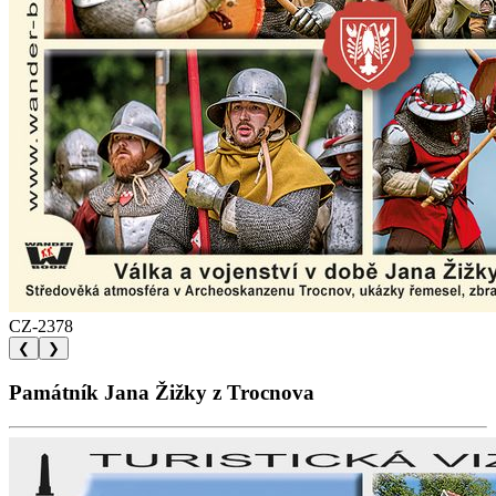
CZ-2378
❮
❯
Památník Jana Žižky z Trocnova