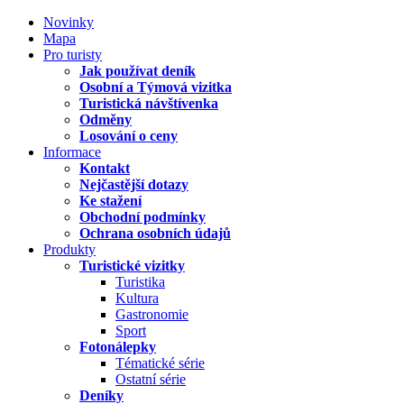
Novinky
Mapa
Pro turisty
Jak používat deník
Osobní a Týmová vizitka
Turistická návštívenka
Odměny
Losování o ceny
Informace
Kontakt
Nejčastější dotazy
Ke stažení
Obchodní podmínky
Ochrana osobních údajů
Produkty
Turistické vizitky
Turistika
Kultura
Gastronomie
Sport
Fotonálepky
Tématické série
Ostatní série
Deníky