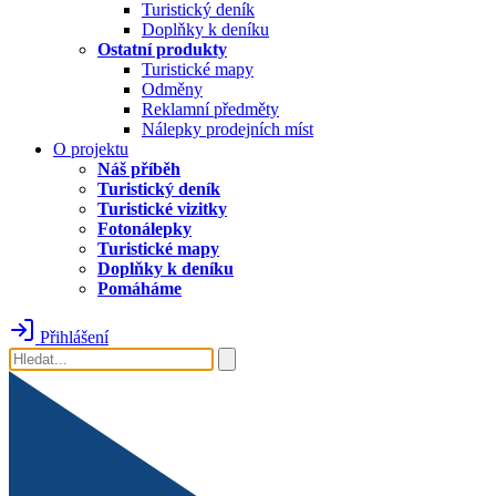
Turistický deník
Doplňky k deníku
Ostatní produkty
Turistické mapy
Odměny
Reklamní předměty
Nálepky prodejních míst
O projektu
Náš příběh
Turistický deník
Turistické vizitky
Fotonálepky
Turistické mapy
Doplňky k deníku
Pomáháme
Přihlášení