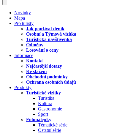
Novinky
Mapa
Pro turisty
Jak používat deník
Osobní a Týmová vizitka
Turistická návštívenka
Odměny
Losování o ceny
Informace
Kontakt
Nejčastější dotazy
Ke stažení
Obchodní podmínky
Ochrana osobních údajů
Produkty
Turistické vizitky
Turistika
Kultura
Gastronomie
Sport
Fotonálepky
Tématické série
Ostatní série