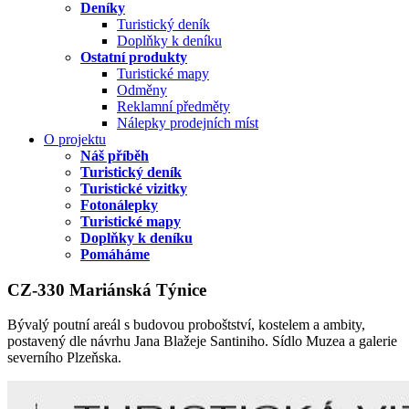
Deníky
Turistický deník
Doplňky k deníku
Ostatní produkty
Turistické mapy
Odměny
Reklamní předměty
Nálepky prodejních míst
O projektu
Náš příběh
Turistický deník
Turistické vizitky
Fotonálepky
Turistické mapy
Doplňky k deníku
Pomáháme
CZ-330 Mariánská Týnice
Bývalý poutní areál s budovou proboštství, kostelem a ambity,
postavený dle návrhu Jana Blažeje Santiniho. Sídlo Muzea a galerie
severního Plzeňska.