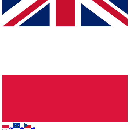
pln
eur
czk