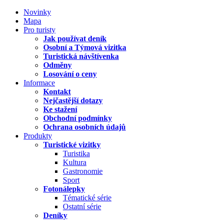
Novinky
Mapa
Pro turisty
Jak používat deník
Osobní a Týmová vizitka
Turistická návštívenka
Odměny
Losování o ceny
Informace
Kontakt
Nejčastější dotazy
Ke stažení
Obchodní podmínky
Ochrana osobních údajů
Produkty
Turistické vizitky
Turistika
Kultura
Gastronomie
Sport
Fotonálepky
Tématické série
Ostatní série
Deníky