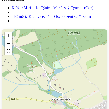
Klášter Mariánská Týnice, Mariánský Týnec 1 (0km)
TIC města Kralovice, nám. Osvobození 32 (1.8km)
+
−