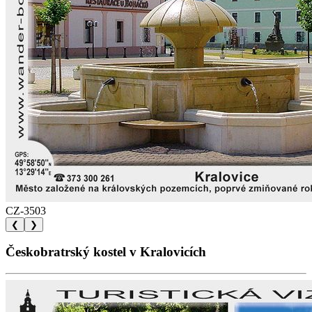
CZ-3503
❮
❯
Českobratrský kostel v Kralovicích