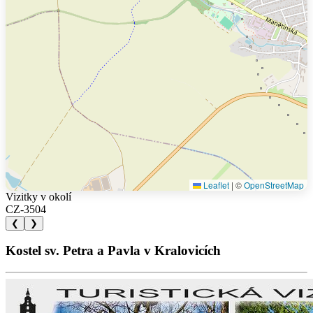
Leaflet
|
©
OpenStreetMap
Vizitky v okolí
CZ-3504
❮
❯
Kostel sv. Petra a Pavla v Kralovicích