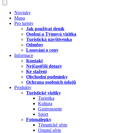
Novinky
Mapa
Pro turisty
Jak používat deník
Osobní a Týmová vizitka
Turistická návštívenka
Odměny
Losování o ceny
Informace
Kontakt
Nejčastější dotazy
Ke stažení
Obchodní podmínky
Ochrana osobních údajů
Produkty
Turistické vizitky
Turistika
Kultura
Gastronomie
Sport
Fotonálepky
Tématické série
Ostatní série