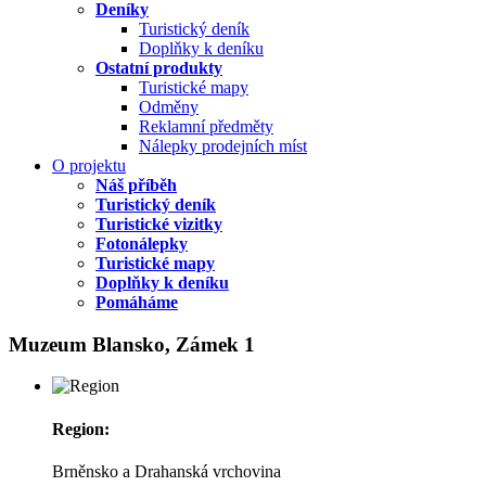
Deníky
Turistický deník
Doplňky k deníku
Ostatní produkty
Turistické mapy
Odměny
Reklamní předměty
Nálepky prodejních míst
O projektu
Náš příběh
Turistický deník
Turistické vizitky
Fotonálepky
Turistické mapy
Doplňky k deníku
Pomáháme
Muzeum Blansko, Zámek 1
Region:
Brněnsko a Drahanská vrchovina