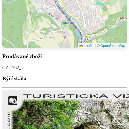
Leaflet
|
©
OpenStreetMap
Prodávané zboží
CZ-1762_2
Býčí skála