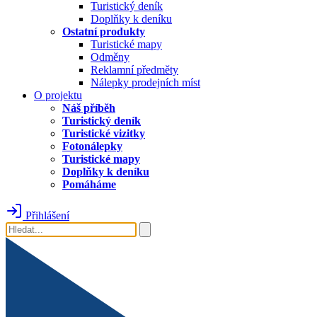
Turistický deník
Doplňky k deníku
Ostatní produkty
Turistické mapy
Odměny
Reklamní předměty
Nálepky prodejních míst
O projektu
Náš příběh
Turistický deník
Turistické vizitky
Fotonálepky
Turistické mapy
Doplňky k deníku
Pomáháme
Přihlášení