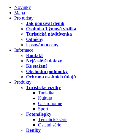
Novinky
Mapa
Pro turisty
Jak používat deník
Osobní a Týmová vizitka
Turistická návštívenka
Odměny
Losování o ceny
Informace
Kontakt
Nejčastější dotazy
Ke stažení
Obchodní podmínky
Ochrana osobních údajů
Produkty
Turistické vizitky
Turistika
Kultura
Gastronomie
Sport
Fotonálepky
Tématické série
Ostatní série
Deníky