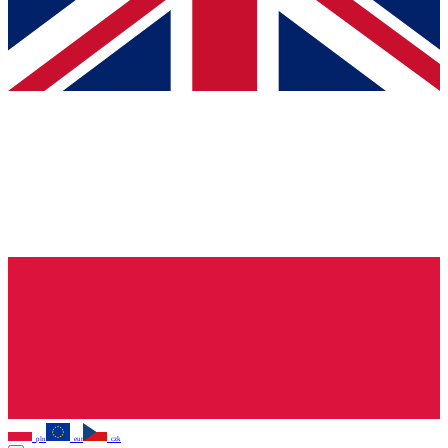
pln
eur
czk