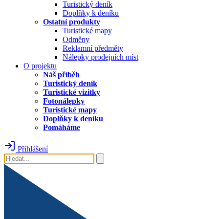
Turistický deník
Doplňky k deníku
Ostatní produkty
Turistické mapy
Odměny
Reklamní předměty
Nálepky prodejních míst
O projektu
Náš příběh
Turistický deník
Turistické vizitky
Fotonálepky
Turistické mapy
Doplňky k deníku
Pomáháme
Přihlášení