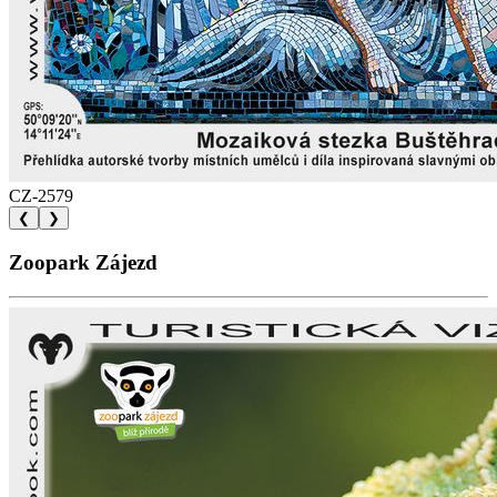
CZ-2579
❮
❯
Zoopark Zájezd