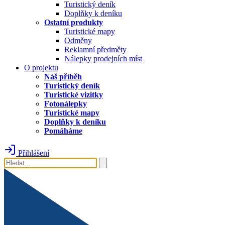
Turistický deník
Doplňky k deníku
Ostatní produkty
Turistické mapy
Odměny
Reklamní předměty
Nálepky prodejních míst
O projektu
Náš příběh
Turistický deník
Turistické vizitky
Fotonálepky
Turistické mapy
Doplňky k deníku
Pomáháme
Přihlášení