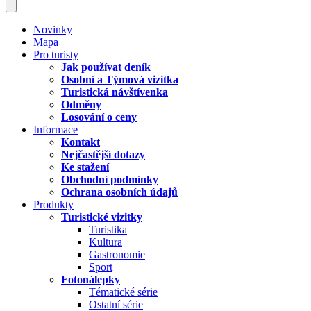
Novinky
Mapa
Pro turisty
Jak používat deník
Osobní a Týmová vizitka
Turistická návštívenka
Odměny
Losování o ceny
Informace
Kontakt
Nejčastější dotazy
Ke stažení
Obchodní podmínky
Ochrana osobních údajů
Produkty
Turistické vizitky
Turistika
Kultura
Gastronomie
Sport
Fotonálepky
Tématické série
Ostatní série