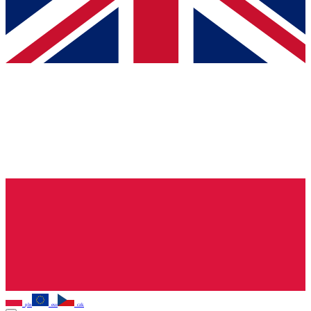
pln
eur
czk