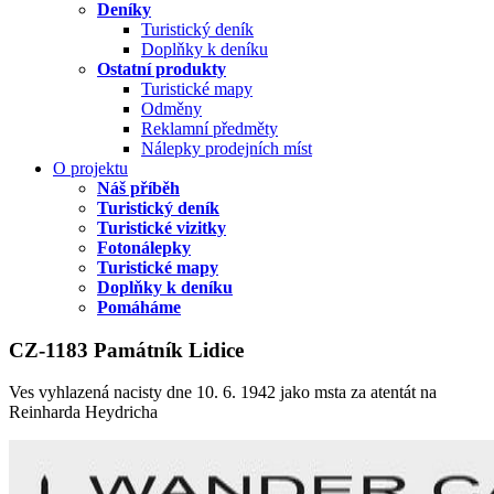
Deníky
Turistický deník
Doplňky k deníku
Ostatní produkty
Turistické mapy
Odměny
Reklamní předměty
Nálepky prodejních míst
O projektu
Náš příběh
Turistický deník
Turistické vizitky
Fotonálepky
Turistické mapy
Doplňky k deníku
Pomáháme
CZ-1183 Památník Lidice
Ves vyhlazená nacisty dne 10. 6. 1942 jako msta za atentát na
Reinharda Heydricha