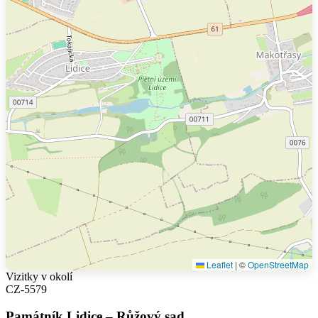
Leaflet
|
©
OpenStreetMap
Vizitky v okolí
CZ-5579
Památník Lidice – Růžový sad