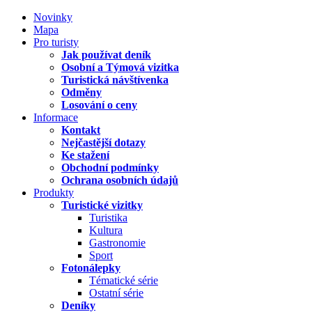
Novinky
Mapa
Pro turisty
Jak používat deník
Osobní a Týmová vizitka
Turistická návštívenka
Odměny
Losování o ceny
Informace
Kontakt
Nejčastější dotazy
Ke stažení
Obchodní podmínky
Ochrana osobních údajů
Produkty
Turistické vizitky
Turistika
Kultura
Gastronomie
Sport
Fotonálepky
Tématické série
Ostatní série
Deníky