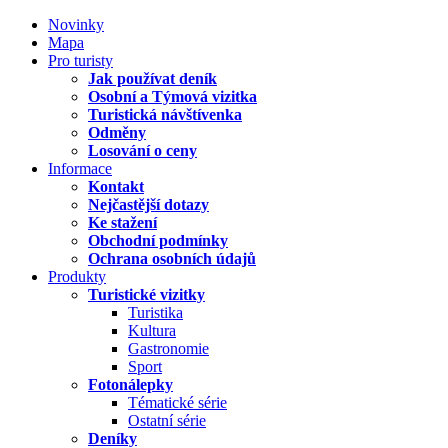
Novinky
Mapa
Pro turisty
Jak používat deník
Osobní a Týmová vizitka
Turistická návštívenka
Odměny
Losování o ceny
Informace
Kontakt
Nejčastější dotazy
Ke stažení
Obchodní podmínky
Ochrana osobních údajů
Produkty
Turistické vizitky
Turistika
Kultura
Gastronomie
Sport
Fotonálepky
Tématické série
Ostatní série
Deníky