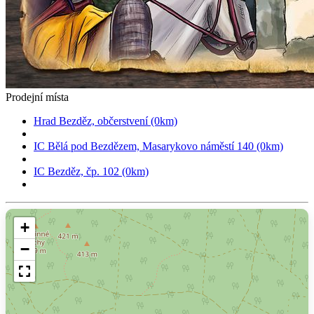
Prodejní místa
Hrad Bezděz, občerstvení (0km)
IC Bělá pod Bezdězem, Masarykovo náměstí 140 (0km)
IC Bezděz, čp. 102 (0km)
+
−