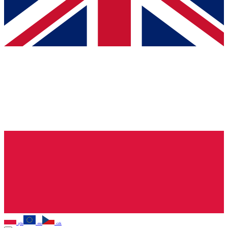
pln
eur
czk