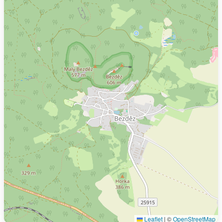
Leaflet
|
©
OpenStreetMap