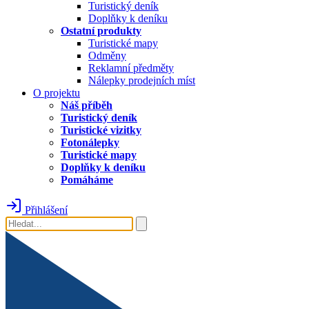
Turistický deník
Doplňky k deníku
Ostatní produkty
Turistické mapy
Odměny
Reklamní předměty
Nálepky prodejních míst
O projektu
Náš příběh
Turistický deník
Turistické vizitky
Fotonálepky
Turistické mapy
Doplňky k deníku
Pomáháme
Přihlášení