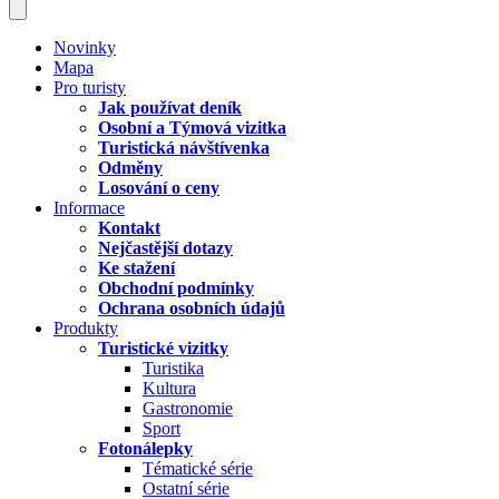
Novinky
Mapa
Pro turisty
Jak používat deník
Osobní a Týmová vizitka
Turistická návštívenka
Odměny
Losování o ceny
Informace
Kontakt
Nejčastější dotazy
Ke stažení
Obchodní podmínky
Ochrana osobních údajů
Produkty
Turistické vizitky
Turistika
Kultura
Gastronomie
Sport
Fotonálepky
Tématické série
Ostatní série