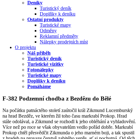
Deníky
Turistický deník
Doplňky k deníku
Ostatní produkty
Turistické mapy
Odměny
Reklamní předměty
Nálepky prodejních míst
O projektu
Náš příběh
Turistický deník
Turistické vizitky
Fotonálepky
Turistické mapy
Doplňky k deníku
Pomáháme
F-382 Podzemní chodba z Bezdězu do Bělé
Na počátku patnáctého století zaútočil král Zikmund Lucemburský
na hrad Bezděz, ve kterém žil toho času markrabí Prokop. Hrad
stále odolával, a Zikmund se rozhodl k jeho obléhání a vyhladovění.
Více než po roce se však obyvatelům vedlo pořád dobře. Markrabí
Prokop chtěl přesvědčit Zikmunda o jeho marném boji, a tak spustil
z hradeb na provaze čerstvě zabitého vepře, ať si pochutná. Od těch