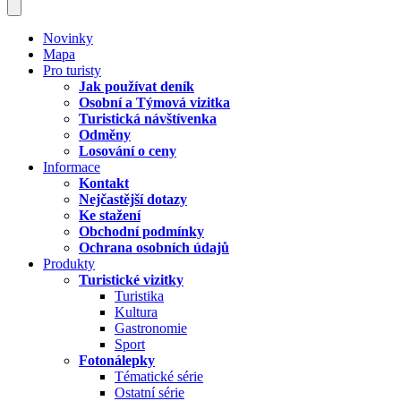
Novinky
Mapa
Pro turisty
Jak používat deník
Osobní a Týmová vizitka
Turistická návštívenka
Odměny
Losování o ceny
Informace
Kontakt
Nejčastější dotazy
Ke stažení
Obchodní podmínky
Ochrana osobních údajů
Produkty
Turistické vizitky
Turistika
Kultura
Gastronomie
Sport
Fotonálepky
Tématické série
Ostatní série