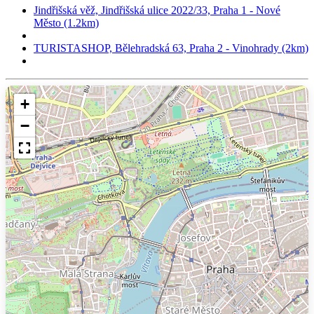
Jindřišská věž, Jindřišská ulice 2022/33, Praha 1 - Nové
Město (1.2km)
TURISTASHOP, Bělehradská 63, Praha 2 - Vinohrady (2km)
+
−