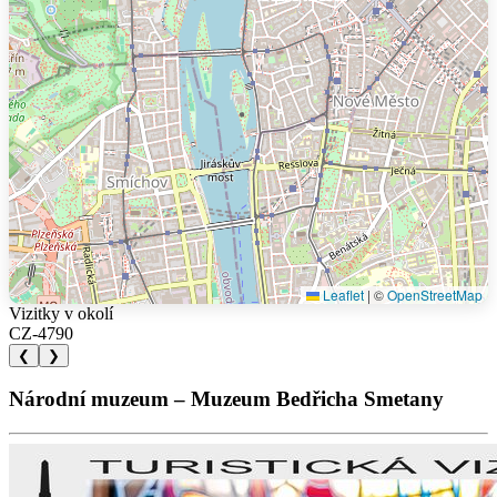
Leaflet
|
©
OpenStreetMap
Vizitky v okolí
CZ-4790
❮
❯
Národní muzeum – Muzeum Bedřicha Smetany