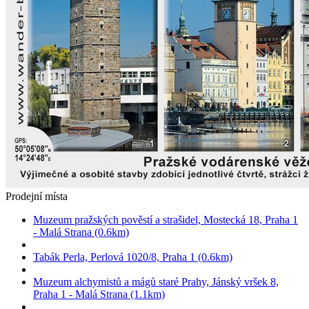
Prodejní místa
Muzeum pražských pověstí a strašidel, Mostecká 18, Praha 1
- Malá Strana (0.6km)
Tabák Perla, Perlová 1020/8, Praha 1 (0.6km)
Muzeum alchymistů a mágů staré Prahy, Jánský vršek 8,
Praha 1 - Malá Strana (1.1km)