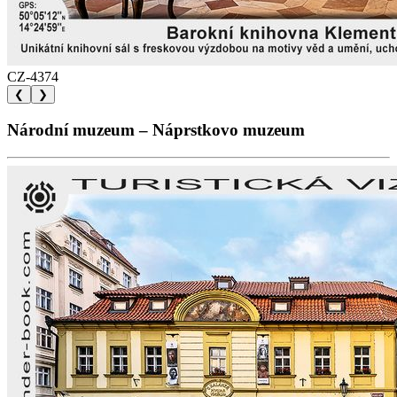
CZ-4374
❮
❯
Národní muzeum – Náprstkovo muzeum