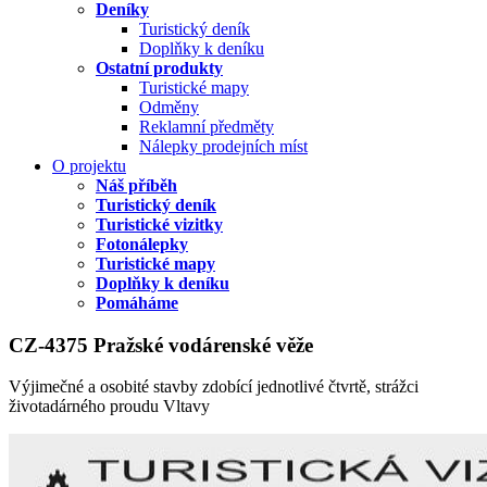
Deníky
Turistický deník
Doplňky k deníku
Ostatní produkty
Turistické mapy
Odměny
Reklamní předměty
Nálepky prodejních míst
O projektu
Náš příběh
Turistický deník
Turistické vizitky
Fotonálepky
Turistické mapy
Doplňky k deníku
Pomáháme
CZ-4375 Pražské vodárenské věže
Výjimečné a osobité stavby zdobící jednotlivé čtvrtě, strážci
životadárného proudu Vltavy