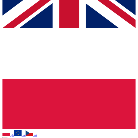
pln
eur
czk