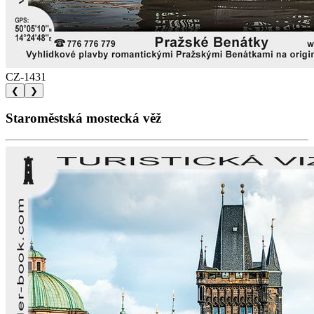
CZ-1431
❮
❯
Staroměstská mostecká věž