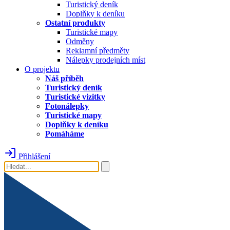
Turistický deník
Doplňky k deníku
Ostatní produkty
Turistické mapy
Odměny
Reklamní předměty
Nálepky prodejních míst
O projektu
Náš příběh
Turistický deník
Turistické vizitky
Fotonálepky
Turistické mapy
Doplňky k deníku
Pomáháme
Přihlášení