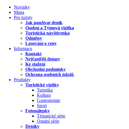
Novinky
Mapa
Pro turisty
Jak používat deník
Osobní a Týmová vizitka
Turistická návštívenka
Odměny
Losování o ceny
Informace
Kontakt
Nejčastější dotazy
Ke stažení
Obchodní podmínky
Ochrana osobních údajů
Produkty
Turistické vizitky
Turistika
Kultura
Gastronomie
Sport
Fotonálepky
Tématické série
Ostatní série
Deníky