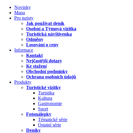
Novinky
Mapa
Pro turisty
Jak používat deník
Osobní a Týmová vizitka
Turistická návštívenka
Odměny
Losování o ceny
Informace
Kontakt
Nejčastější dotazy
Ke stažení
Obchodní podmínky
Ochrana osobních údajů
Produkty
Turistické vizitky
Turistika
Kultura
Gastronomie
Sport
Fotonálepky
Tématické série
Ostatní série
Deníky