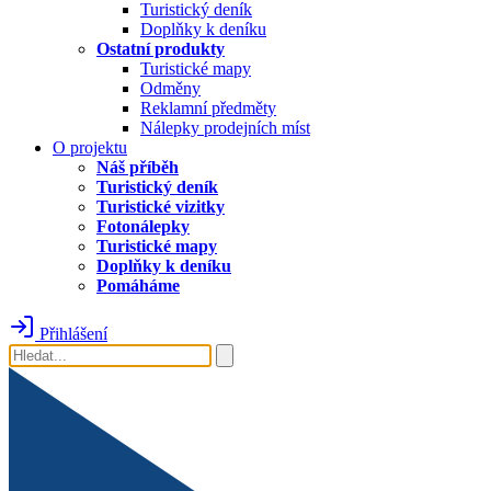
Turistický deník
Doplňky k deníku
Ostatní produkty
Turistické mapy
Odměny
Reklamní předměty
Nálepky prodejních míst
O projektu
Náš příběh
Turistický deník
Turistické vizitky
Fotonálepky
Turistické mapy
Doplňky k deníku
Pomáháme
Přihlášení