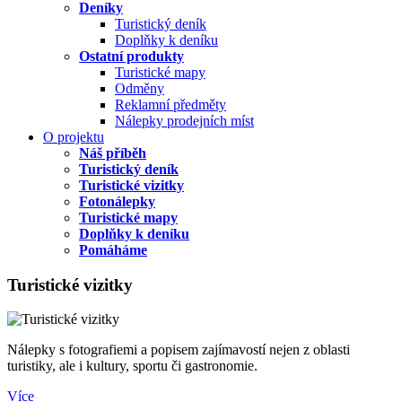
Deníky
Turistický deník
Doplňky k deníku
Ostatní produkty
Turistické mapy
Odměny
Reklamní předměty
Nálepky prodejních míst
O projektu
Náš příběh
Turistický deník
Turistické vizitky
Fotonálepky
Turistické mapy
Doplňky k deníku
Pomáháme
Turistické vizitky
Nálepky s fotografiemi a popisem zajímavostí nejen z oblasti
turistiky, ale i kultury, sportu či gastronomie.
Více