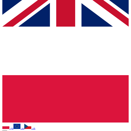
pln
eur
czk