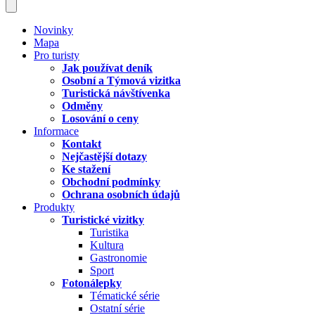
Novinky
Mapa
Pro turisty
Jak používat deník
Osobní a Týmová vizitka
Turistická návštívenka
Odměny
Losování o ceny
Informace
Kontakt
Nejčastější dotazy
Ke stažení
Obchodní podmínky
Ochrana osobních údajů
Produkty
Turistické vizitky
Turistika
Kultura
Gastronomie
Sport
Fotonálepky
Tématické série
Ostatní série