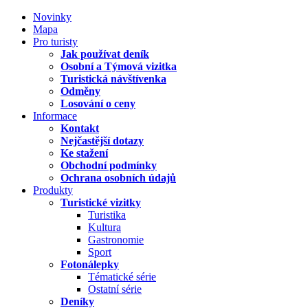
Novinky
Mapa
Pro turisty
Jak používat deník
Osobní a Týmová vizitka
Turistická návštívenka
Odměny
Losování o ceny
Informace
Kontakt
Nejčastější dotazy
Ke stažení
Obchodní podmínky
Ochrana osobních údajů
Produkty
Turistické vizitky
Turistika
Kultura
Gastronomie
Sport
Fotonálepky
Tématické série
Ostatní série
Deníky