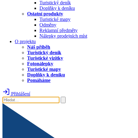
Turistický deník
Doplňky k deníku
Ostatní produkty
Turistické mapy
Odměny
Reklamní předměty
Nálepky prodejních míst
O projektu
Náš příběh
Turistický deník
Turistické vizitky
Fotonálepky
Turistické mapy
Doplňky k deníku
Pomáháme
Přihlášení