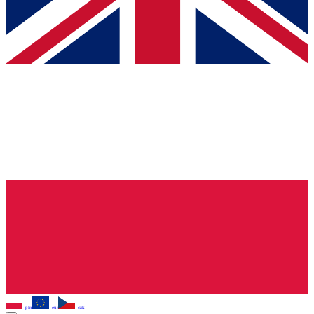
pln
eur
czk