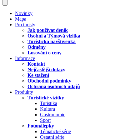
Novinky
Mapa
Pro turisty
Jak používat deník
Osobní a Týmová vizitka
Turistická návštívenka
Odměny
Losování o ceny
Informace
Kontakt
Nejčastější dotazy
Ke stažení
Obchodní podmínky
Ochrana osobních údajů
Produkty
Turistické vizitky
Turistika
Kultura
Gastronomie
Sport
Fotonálepky
Tématické série
Ostatní série