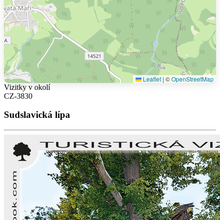
Leaflet
|
©
OpenStreetMap
Vizitky v okolí
CZ-3830
Sudslavická lípa