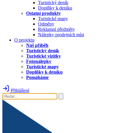
Turistický deník
Doplňky k deníku
Ostatní produkty
Turistické mapy
Odměny
Reklamní předměty
Nálepky prodejních míst
O projektu
Náš příběh
Turistický deník
Turistické vizitky
Fotonálepky
Turistické mapy
Doplňky k deníku
Pomáháme
Přihlášení