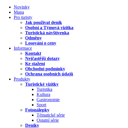
Novinky
Mapa
Pro turisty
Jak používat deník
Osobní a Týmová vizitka
Turistická návštívenka
Odměny
Losování o ceny
Informace
Kontakt
Nejčastější dotazy
Ke stažení
Obchodní podmínky
Ochrana osobních údajů
Produkty
Turistické vizitky
Turistika
Kultura
Gastronomie
Sport
Fotonálepky
Tématické série
Ostatní série
Deníky