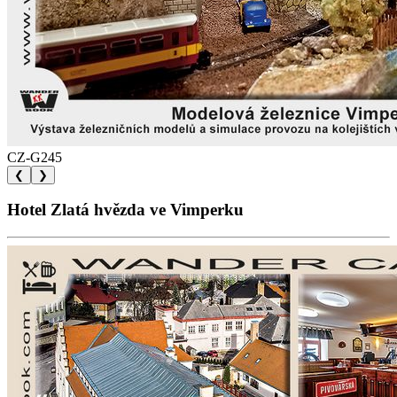
CZ-G245
❮
❯
Hotel Zlatá hvězda ve Vimperku