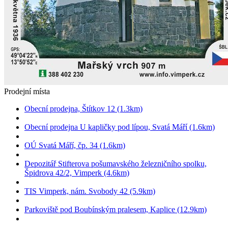
Prodejní místa
Obecní prodejna, Štítkov 12 (1.3km)
Obecní prodejna U kapličky pod lípou, Svatá Máří (1.6km)
OÚ Svatá Máří, čp. 34 (1.6km)
Depozitář Stifterova pošumavského železničního spolku,
Špidrova 42/2, Vimperk (4.6km)
TIS Vimperk, nám. Svobody 42 (5.9km)
Parkoviště pod Boubínským pralesem, Kaplice (12.9km)