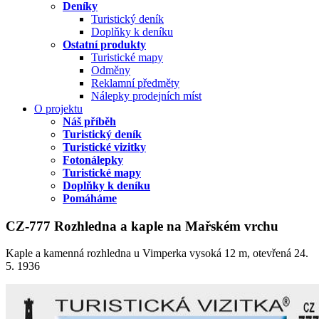
Deníky
Turistický deník
Doplňky k deníku
Ostatní produkty
Turistické mapy
Odměny
Reklamní předměty
Nálepky prodejních míst
O projektu
Náš příběh
Turistický deník
Turistické vizitky
Fotonálepky
Turistické mapy
Doplňky k deníku
Pomáháme
CZ-777 Rozhledna a kaple na Mařském vrchu
Kaple a kamenná rozhledna u Vimperka vysoká 12 m, otevřená 24.
5. 1936