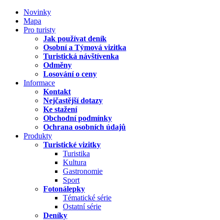
Novinky
Mapa
Pro turisty
Jak používat deník
Osobní a Týmová vizitka
Turistická návštívenka
Odměny
Losování o ceny
Informace
Kontakt
Nejčastější dotazy
Ke stažení
Obchodní podmínky
Ochrana osobních údajů
Produkty
Turistické vizitky
Turistika
Kultura
Gastronomie
Sport
Fotonálepky
Tématické série
Ostatní série
Deníky