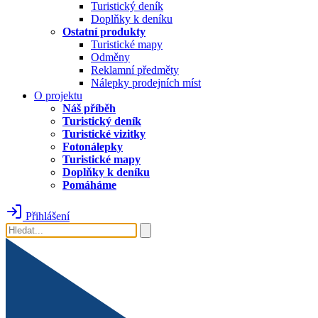
Turistický deník
Doplňky k deníku
Ostatní produkty
Turistické mapy
Odměny
Reklamní předměty
Nálepky prodejních míst
O projektu
Náš příběh
Turistický deník
Turistické vizitky
Fotonálepky
Turistické mapy
Doplňky k deníku
Pomáháme
Přihlášení