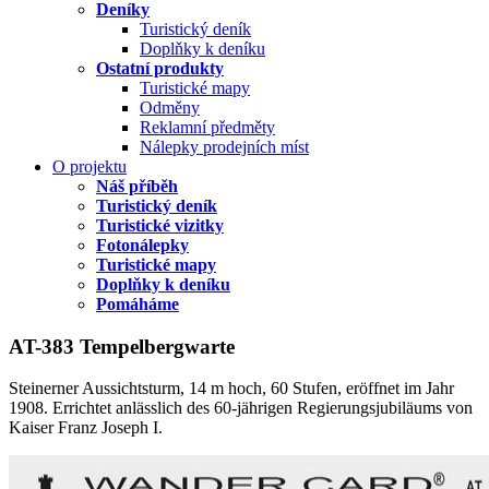
Deníky
Turistický deník
Doplňky k deníku
Ostatní produkty
Turistické mapy
Odměny
Reklamní předměty
Nálepky prodejních míst
O projektu
Náš příběh
Turistický deník
Turistické vizitky
Fotonálepky
Turistické mapy
Doplňky k deníku
Pomáháme
AT-383 Tempelbergwarte
Steinerner Aussichtsturm, 14 m hoch, 60 Stufen, eröffnet im Jahr
1908. Errichtet anlässlich des 60-jährigen Regierungsjubiläums von
Kaiser Franz Joseph I.