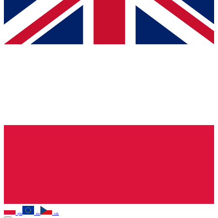
pln
eur
czk