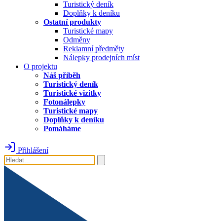
Turistický deník
Doplňky k deníku
Ostatní produkty
Turistické mapy
Odměny
Reklamní předměty
Nálepky prodejních míst
O projektu
Náš příběh
Turistický deník
Turistické vizitky
Fotonálepky
Turistické mapy
Doplňky k deníku
Pomáháme
Přihlášení