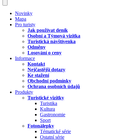
Novinky
Mapa
Pro turisty
Jak používat deník
Osobní a Týmová vizitka
Turistická návštívenka
Odměny
Losování o ceny
Informace
Kontakt
Nejčastější dotazy
Ke stažení
Obchodní podmínky
Ochrana osobních údajů
Produkty
Turistické vizitky
Turistika
Kultura
Gastronomie
Sport
Fotonálepky
Tématické série
Ostatní série