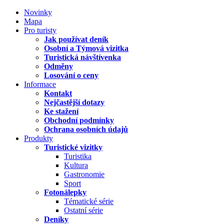
Novinky
Mapa
Pro turisty
Jak používat deník
Osobní a Týmová vizitka
Turistická návštívenka
Odměny
Losování o ceny
Informace
Kontakt
Nejčastější dotazy
Ke stažení
Obchodní podmínky
Ochrana osobních údajů
Produkty
Turistické vizitky
Turistika
Kultura
Gastronomie
Sport
Fotonálepky
Tématické série
Ostatní série
Deníky