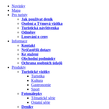
Novinky
Mapa
Pro turisty
Jak používat deník
Osobní a Týmová vizitka
Turistická návštívenka
Odměny
Losování o ceny
Informace
Kontakt
Nejčastější dotazy
Ke stažení
Obchodní podmínky
Ochrana osobních údajů
Produkty
Turistické vizitky
Turistika
Kultura
Gastronomie
Sport
Fotonálepky
Tématické série
Ostatní série
Deníky