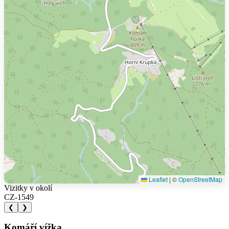
Leaflet
|
©
OpenStreetMap
Vizitky v okolí
CZ-1549
❮
❯
Komáří vížka