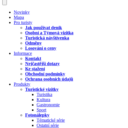
Novinky
Mapa
Pro turisty
Jak používat deník
Osobní a Týmová vizitka
Turistická návštívenka
Odměny
Losování o ceny
Informace
Kontakt
Nejčastější dotazy
Ke stažení
Obchodní podmínky
Ochrana osobních údajů
Produkty
Turistické vizitky
Turistika
Kultura
Gastronomie
Sport
Fotonálepky
Tématické série
Ostatní série