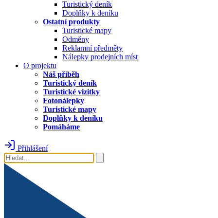
Turistický deník
Doplňky k deníku
Ostatní produkty
Turistické mapy
Odměny
Reklamní předměty
Nálepky prodejních míst
O projektu
Náš příběh
Turistický deník
Turistické vizitky
Fotonálepky
Turistické mapy
Doplňky k deníku
Pomáháme
Přihlášení