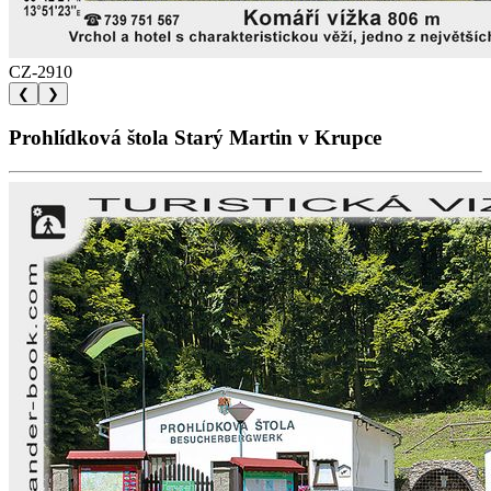
CZ-2910
❮
❯
Prohlídková štola Starý Martin v Krupce