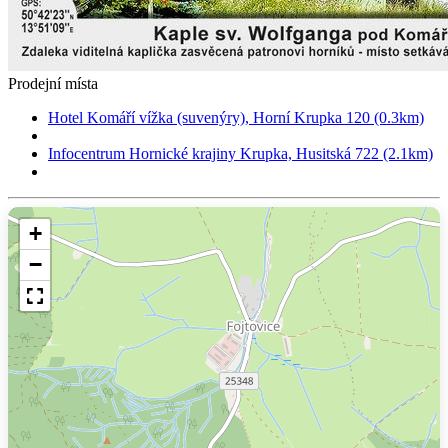
Prodejní místa
Hotel Komáří vížka (suvenýry), Horní Krupka 120 (0.3km)
Infocentrum Hornické krajiny Krupka, Husitská 722 (2.1km)
+
−