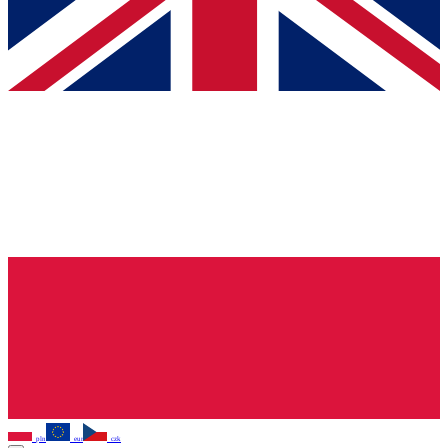
pln
eur
czk