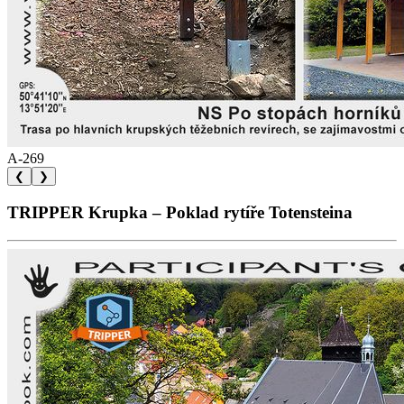
A-269
❮
❯
TRIPPER Krupka – Poklad rytíře Totensteina