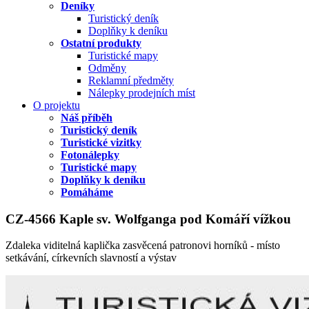
Deníky
Turistický deník
Doplňky k deníku
Ostatní produkty
Turistické mapy
Odměny
Reklamní předměty
Nálepky prodejních míst
O projektu
Náš příběh
Turistický deník
Turistické vizitky
Fotonálepky
Turistické mapy
Doplňky k deníku
Pomáháme
CZ-4566 Kaple sv. Wolfganga pod Komáří vížkou
Zdaleka viditelná kaplička zasvěcená patronovi horníků - místo
setkávání, církevních slavností a výstav