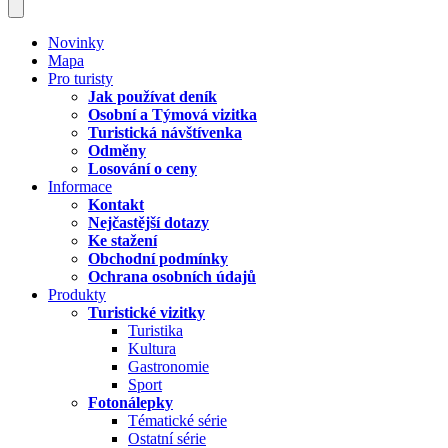
Novinky
Mapa
Pro turisty
Jak používat deník
Osobní a Týmová vizitka
Turistická návštívenka
Odměny
Losování o ceny
Informace
Kontakt
Nejčastější dotazy
Ke stažení
Obchodní podmínky
Ochrana osobních údajů
Produkty
Turistické vizitky
Turistika
Kultura
Gastronomie
Sport
Fotonálepky
Tématické série
Ostatní série