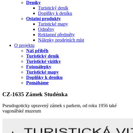
Deníky
Turistický deník
Doplňky k deníku
Ostatní produkty
Turistické mapy
Odměny
Reklamní předměty
Nálepky prodejních míst
O projektu
Náš příběh
Turistický deník
Turistické vizitky
Fotonálepky
Turistické mapy
Doplňky k deníku
Pomáháme
CZ-1635 Zámek Studénka
Pseudogoticky upravený zámek s parkem, od roku 1956 také
vagonářské muzeum