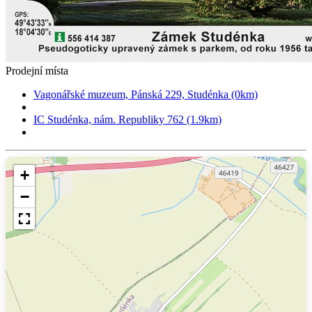
Prodejní místa
Vagonářské muzeum, Pánská 229, Studénka (0km)
IC Studénka, nám. Republiky 762 (1.9km)
+
−