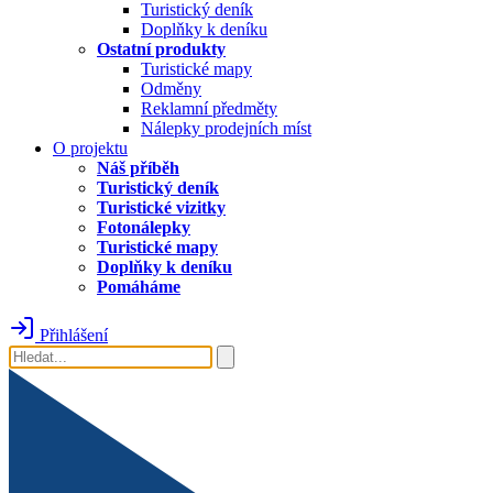
Turistický deník
Doplňky k deníku
Ostatní produkty
Turistické mapy
Odměny
Reklamní předměty
Nálepky prodejních míst
O projektu
Náš příběh
Turistický deník
Turistické vizitky
Fotonálepky
Turistické mapy
Doplňky k deníku
Pomáháme
Přihlášení