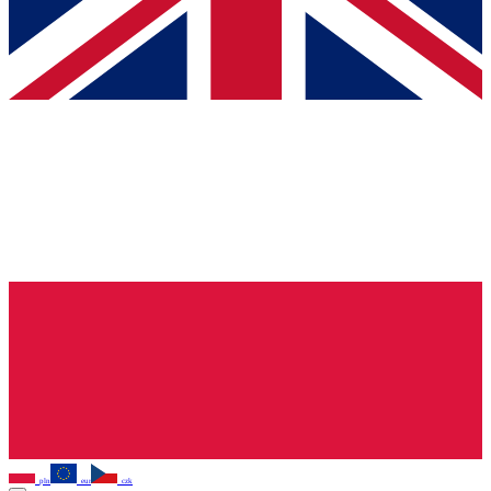
pln
eur
czk