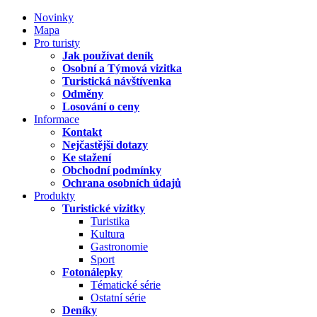
Novinky
Mapa
Pro turisty
Jak používat deník
Osobní a Týmová vizitka
Turistická návštívenka
Odměny
Losování o ceny
Informace
Kontakt
Nejčastější dotazy
Ke stažení
Obchodní podmínky
Ochrana osobních údajů
Produkty
Turistické vizitky
Turistika
Kultura
Gastronomie
Sport
Fotonálepky
Tématické série
Ostatní série
Deníky