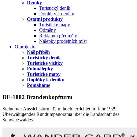
Deníky
Turistický deník
Doplňky k deníku
Ostatní produkty
Turistické mapy
Odměny
Reklamní předměty
Nálepky prodejních míst
O projektu
Náš příběh
Turistický deník
Turistické vizitky
Fotonálepky
Turistické mapy
Doplňky k deníku
Pomáháme
DE-1882 Brandenkopfturm
Steinerner Aussichtsturm 32 m hoch, errichtet im Jahr 1929.
Überwältigendes Rundumpanorama über die Landschaft des
Schwarzwaldes.