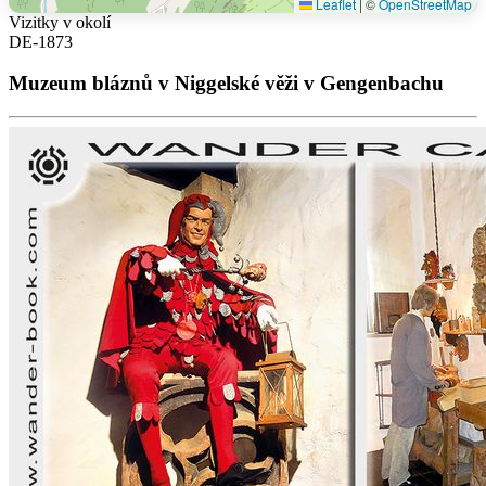
Leaflet
|
©
OpenStreetMap
Vizitky v okolí
DE-1873
Muzeum bláznů v Niggelské věži v Gengenbachu