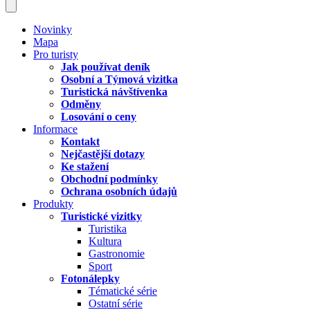
Novinky
Mapa
Pro turisty
Jak používat deník
Osobní a Týmová vizitka
Turistická návštívenka
Odměny
Losování o ceny
Informace
Kontakt
Nejčastější dotazy
Ke stažení
Obchodní podmínky
Ochrana osobních údajů
Produkty
Turistické vizitky
Turistika
Kultura
Gastronomie
Sport
Fotonálepky
Tématické série
Ostatní série