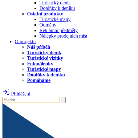
Turistický deník
Doplňky k deníku
Ostatní produkty
Turistické mapy
Odměny
Reklamní předměty
Nálepky prodejních míst
O projektu
Náš příběh
Turistický deník
Turistické vizitky
Fotonálepky
Turistické mapy
Doplňky k deníku
Pomáháme
Přihlášení