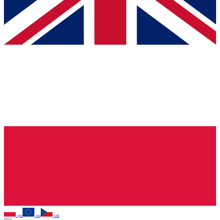
pln
eur
czk