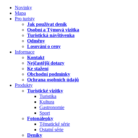
Novinky
Mapa
Pro turisty
Jak používat deník
Osobní a Týmová vizitka
Turistická návštívenka
Odměny
Losování o ceny
Informace
Kontakt
Nejčastější dotazy
Ke stažení
Obchodní podmínky
Ochrana osobních údajů
Produkty
Turistické vizitky
Turistika
Kultura
Gastronomie
Sport
Fotonálepky
Tématické série
Ostatní série
Deníky