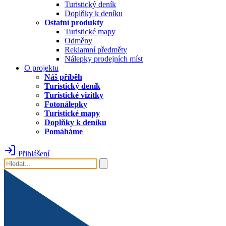
Turistický deník
Doplňky k deníku
Ostatní produkty
Turistické mapy
Odměny
Reklamní předměty
Nálepky prodejních míst
O projektu
Náš příběh
Turistický deník
Turistické vizitky
Fotonálepky
Turistické mapy
Doplňky k deníku
Pomáháme
Přihlášení