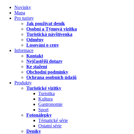
Novinky
Mapa
Pro turisty
Jak používat deník
Osobní a Týmová vizitka
Turistická návštívenka
Odměny
Losování o ceny
Informace
Kontakt
Nejčastější dotazy
Ke stažení
Obchodní podmínky
Ochrana osobních údajů
Produkty
Turistické vizitky
Turistika
Kultura
Gastronomie
Sport
Fotonálepky
Tématické série
Ostatní série
Deníky